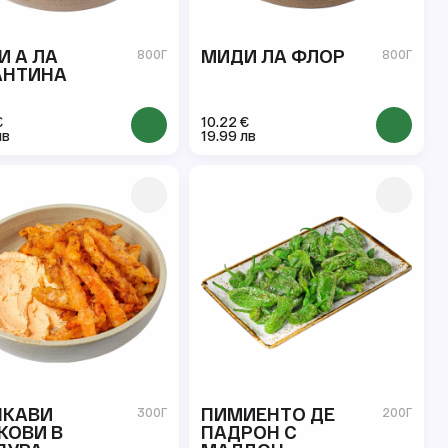
И А ЛА
МИДИ ЛА ФЛОР
800Г
800Г
АНТИНА
€
10.22 €
лв
19.99 лв
ПКАВИ
ПИМИЕНТО ДЕ
300Г
200Г
КОВИ В
ПАДРОН С