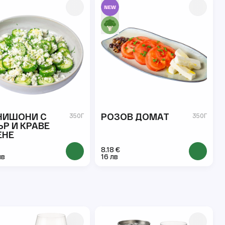
НИШОНИ С
РОЗОВ ДОМАТ
350Г
350Г
Р И КРАВЕ
ЕНЕ
8.18 €
лв
16 лв