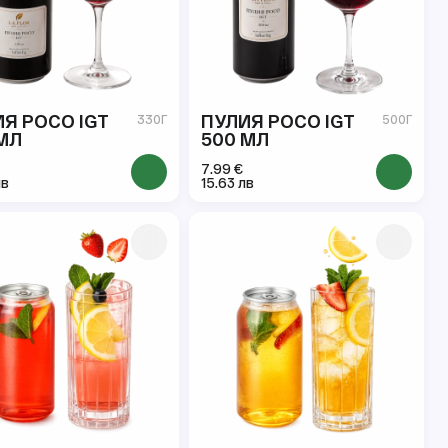
Я РОСО IGT
ПУЛИЯ РОСО IGT
330Г
500Г
МЛ
500 МЛ
7.99 €
лв
15.63 лв