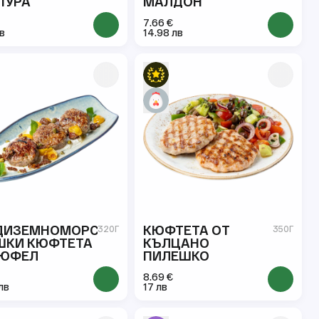
ПУРА
МАЛДОН
7.66 €
лв
14.98 лв
ДИЗЕМНОМОРСКИ
КЮФТЕТА ОТ
320Г
350Г
ШКИ КЮФТЕТА
КЪЛЦАНО
РЮФЕЛ
ПИЛЕШКО
8.69 €
лв
17 лв