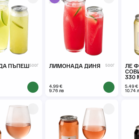
ДА ПЪПЕШ
ЛИМОНАДА ДИНЯ
ЛЕ 
500Г
500Г
СОВ
330 
4.99 €
5.49 €
9.76 лв
10.74 