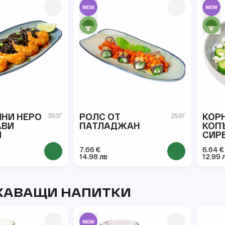
НИ НЕРО
РОЛС ОТ
КОР
350Г
250Г
АВИ
ПАТЛАДЖАН
КОПЪ
И
СИР
7.66 €
6.64 €
14.98 лв
12.99 
ЖАВАЩИ НАПИТКИ