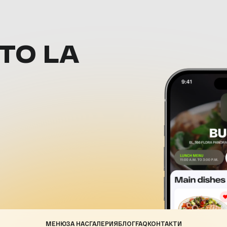
ТО LA
МЕНЮ
ЗА НАС
ГАЛЕРИЯ
БЛОГ
FAQ
КОНТАКТИ