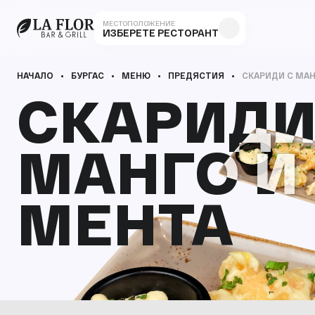
МЕСТОПОЛОЖЕНИЕ
ИЗБЕРЕТЕ РЕСТОРАНТ
НАЧАЛО
БУРГАС
МЕНЮ
ПРЕДЯСТИЯ
СКАРИДИ С МАН
СКАРИДИ
СКАРИДИ
МАНГО И
МАНГО И
МЕНТА
МЕНТА