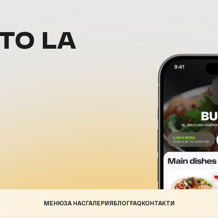
ТО LA
МЕНЮ
ЗА НАС
ГАЛЕРИЯ
БЛОГ
FAQ
КОНТАКТИ