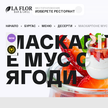
МЕСТОПОЛОЖЕНИЕ
ИЗБЕРЕТЕ РЕСТОРАНТ
НАЧАЛО
БУРГАС
МЕНЮ
ДЕСЕРТИ
МАСКАРПОНЕ МУС
МАСКАР
МАСКАР
Е МУС С
Е МУС С
ЯГОДИ
ЯГОДИ