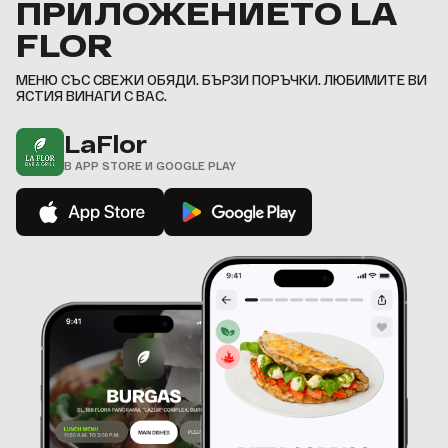
ПРИЛОЖЕНИЕТО LA
7
9
9
9
9
9
,
,
,
,
8
,
,
,
,
,
FLOR
9
,
МЕНЮ СЪС СВЕЖИ ОБЯДИ. БЪРЗИ ПОРЪЧКИ. ЛЮБИМИТЕ ВИ
ЯСТИЯ ВИНАГИ С ВАС.
LaFlor
В APP STORE И GOOGLE PLAY