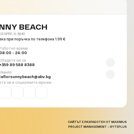
NNY BEACH
 БРЯГ, 9, 8240
ка при поръчка по телефона 1.99 €
Работно време
08:00 - 24:00
Обадете ни се
+359 89 588 8388
Имейл
laflorsunnybeach@abv.bg
ете ни в социалните мрежи
САЙТЪТ Е РАЗРАБОТЕН ОТ MAXIMUS
PROJECT MANAGEMENT — BYTEPLUS