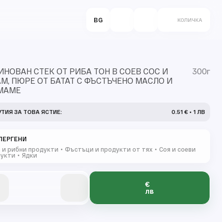
BG
КОЛИЧКА
НОВАН СТЕК ОТ РИБА ТОН В СОЕВ СОС И
300г
М, ПЮРЕ ОТ БАТАТ С ФЪСТЪЧЕНО МАСЛО И
МАМЕ
УТИЯ ЗА ТОВА ЯСТИЕ:
0.51 € • 1 ЛВ
ЛЕРГЕНИ
 и рибни продукти
Фъстъци и продукти от тях
Соя и соеви
дукти
Ядки
€
0
0
0
0
0
лв
0
0
0
1
1
1
1
1
1
2
2
2
2
2
1
1
3
3
3
3
3
2
2
2
4
4
4
4
4
3
3