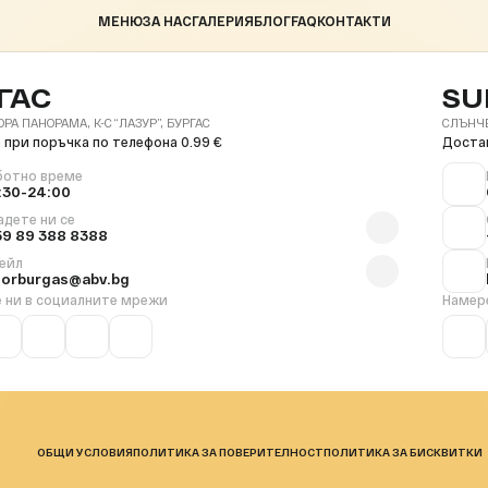
МЕНЮ
ЗА НАС
ГАЛЕРИЯ
БЛОГ
FAQ
КОНТАКТИ
ГАС
SU
ОРА ПАНОРАМА, К-С “ЛАЗУР”, БУРГАС
СЛЪНЧЕВ
 при поръчка по телефона 0.99 €
Достав
ботно време
:30-24:00
адете ни се
59 89 388 8388
ейл
florburgas@abv.bg
 ни в социалните мрежи
Намер
ОБЩИ УСЛОВИЯ
ПОЛИТИКА ЗА ПОВЕРИТЕЛНОСТ
ПОЛИТИКА ЗА БИСКВИТКИ