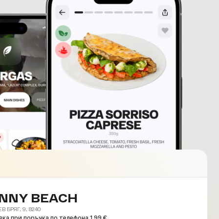
NNY BEACH
 БРЯГ, 9, 8240
ка при поръчка по телефона 1.99 €