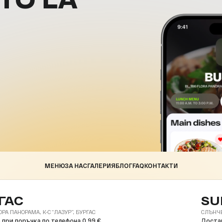
МЕНЮ
ЗА НАС
ГАЛЕРИЯ
БЛОГ
FAQ
КОНТАКТИ
ГАС
SU
ОРА ПАНОРАМА, К-С “ЛАЗУР”, БУРГАС
СЛЪНЧЕВ
 при поръчка по телефона 0.99 €
Достав