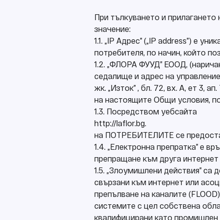
При тълкуването и прилагането
значение:
1.1. „IP Адрес” („IP address”) е
потребителя, по начин, който п
1.2. „ФЛОРА ФУУД” ЕООД, (нарич
седалище и адрес на управление: гр
жк. „Изток” , бл. 72, вх. А, ет 3,
на настоящите Общи условия, пос
1.3. Посредством уебсайта
http://laflor.bg.
на ПОТРЕБИТЕЛИТЕ се предостав
1.4. „Електронна препратка” е в
препращане към друга интернет 
1.5. „Злоумишлени действия” са
свързани към интернет или асоц
препълване на каналите (FLOOD)
системите с цел собствена обла
квалифицирани като промишлен 