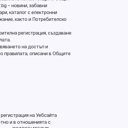
bg – новини, забавни
ри, каталог с електронни
ржание, както и Потребителско
арителна регистрация, създаване
лата.
вяването на достъп и
но правилата, описани в Общите
 регистрация на Уебсайта
етно и в отношенията с