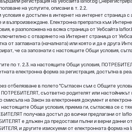
ършили регистрация на уебсайта laflor.bg („нерегистри
олзване на услугите, описани в т. 2.2.
 условия е достъпен в интернет на интернет страница с ад
е и възпроизвеждане. Електронна препратка към Интерн
ия, е разположена на всяка страница от Уебсайта laflor.
 включително с отварянето на Интернет страница от Уебсайт
ка от заглавната (началната) или която и да е друга Ин
рират, че са запознати с настоящите Общи условия, съгла
лугите по т. 2.3. на настоящите Общи условия, ПОТРЕБИТ
тната електронна форма за регистрация, достъпна в реал
чрез отбелязване в полето "Съгласен съм с Общите условия
", ПОТРЕБИТЕЛЯТ, съответно родителят или настойникъ
о смисъла на Закон за електронния документ и електрон
с настоящите Общи условия, приема ги, съгласява се с тях
БИТЕЛЯТ получава достъп до всички предлагани от laflor
БИТЕЛЯТ е длъжен да предостави пълни и верни данни о
ТЕЛЯ, и другите изискуеми от електронната форма на lafl