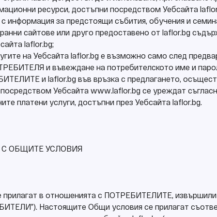
мационни ресурси, достъпни посредством Уебсайта laflor.
 с информация за предстоящи събития, обучения и семина
ранни сайтове или друго предоставено от laflor.bg съдъ
йта laflor.bg;
лугите на Уебсайта laflor.bg е възможно само след предв
ТРЕБИТЕЛЯ и въвеждане на потребителското име и паро
ТЕЛИТЕ и laflor.bg във връзка с предлагането, осъщест
 посредством Уебсайта www.laflor.bg се уреждат съглас
ите платени услуги, достъпни през Уебсайта laflor.bg.
Е С ОБЩИТЕ УСЛОВИЯ
се прилагат в отношенията с ПОТРЕБИТЕЛИТЕ, извършили
РЕБИТЕЛИ”). Настоящите Общи условия се прилагат съотв