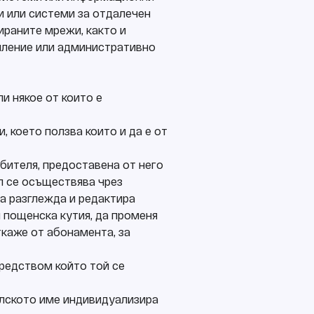
и или системи за отдалечен
ираните мрежи, както и
ъпление или административно
и някое от които е
, което ползва които и да е от
ебителя, предоставена от него
ил се осъществява чрез
а разглежда и редактира
и пощенска кутия, да променя
ткаже от абонамента, за
средством който той се
телското име индивидуализира