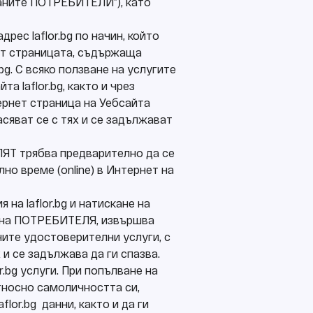
раните ПОТРЕБИТЕЛИ”), като
рес laflor.bg по начин, който
ет страницата, съдържаща
bg. С всяко ползване на услугите
а laflor.bg, както и чрез
тернет страница на Уебсайта
сяват се с тях и се задължават
ЕЛЯТ трябва предварително да се
но време (online) в Интернет на
 на laflor.bg и натискане на
т на ПОТРЕБИТЕЛЯ, извършва
ните удостоверителни услуги, с
 и се задължава да ги спазва.
.bg услуги. При попълване на
тносно самоличността си,
or.bg данни, както и да ги