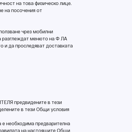
ичност на това физическо лице.
не на посочения от
използване чрез мобилни
а разглеждат менюто на Ф ЛА
то и да проследяват доставката
БИТЕЛЯ предвидените в тези
еделените в тези Общи условия
да е необходима предварителна
е правилата на настоящите Общи