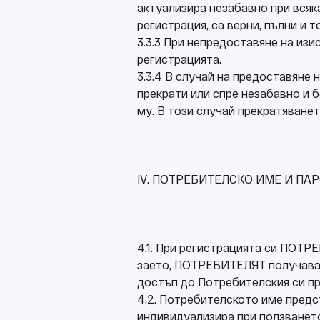
актуализира незабавно при всяк
регистрация, са верни, пълни и 
3.3.3 При непредоставяне на изи
регистрацията.
3.3.4 В случай на предоставяне 
прекрати или спре незабавно и 
му. В този случай прекратяване
ІV. ПОТРЕБИТЕЛСКО ИМЕ И ПА
4.1. При регистрацията си ПОТР
заето, ПОТРЕБИТЕЛЯТ получава 
достъп до Потребителския си про
4.2. Потребителското име предс
индивидуализира при ползването н