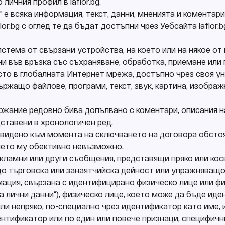
личния профил в laflor.bg.
” е всяка информация, текст, данни, мненията и коментари
r.bg с оглед те да бъдат достъпни чрез Уебсайта laflor.b
 система от свързани устройства, на което или на някое о
чи във връзка със съхраняване, обработка, приемане или
ясто в глобалната Интернет мрежа, достъпно чрез своя у
ржащо файлове, програми, текст, звук, картина, изображ
ъдържание редовно бива допълвано с коментари, описания н
ставени в хронологичен ред.
редвидено към момента на сключването на договора обст
ието му обективно невъзможно.
рекламни или други съобщения, представящи пряко или кос
о търговска или занаятчийска дейност или упражняващо
ормация, свързана с идентифицирано физическо лице или ф
а лични данни“), физическо лице, което може да бъде ид
ли непряко, по-специално чрез идентификатор като име,
нтификатор или по един или повече признаци, специфични