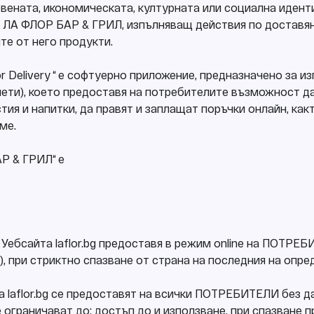
твената, икономическата, културната или социална идент
а Ф ЛА ФЛОР БАР & ГРИЛ, изпълняващ действия по доставя
е от него продукти.
or Delivery “ е софтуерно приложение, предназначено за 
лети), което предоставя на потребителите възможност д
тия и напитки, да правят и заплащат поръчки онлайн, как
ме.
АР & ГРИЛ“ е
 Уебсайта laflor.bg предоставя в режим online на ПОТРЕ
), при стриктно спазване от страна на последния на опр
йта laflor.bg се предоставят на всички ПОТРЕБИТЕЛИ без 
се ограничават до: достъп до и използване, при спазван