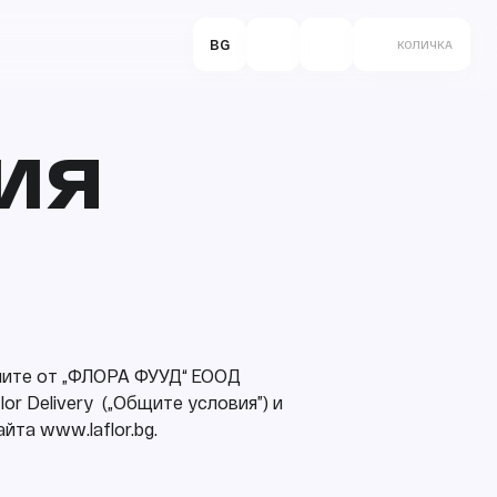
BG
КОЛИЧКА
ИЯ
ните от „ФЛОРА ФУУД“ ЕООД
or Delivery („Общите условия”) и
та www.laflor.bg.