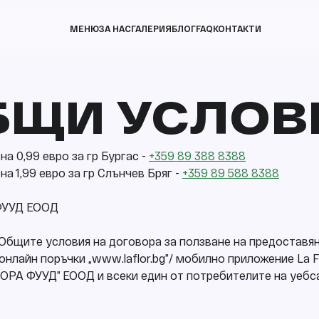
МЕНЮ
ЗА НАС
ГАЛЕРИЯ
БЛОГ
FAQ
КОНТАКТИ
БЩИ УСЛОВ
а 0,99 евро за гр Бургас -
+359 89 388 8388
а 1,99 евро за гр Слънчев Бряг -
+359 89 588 8388
 ФУУД ЕООД
бщите условия на договора за ползване на предоставя
нлайн поръчки „www.laflor.bg”/ мобилно приложение La Fl
РА ФУУД” ЕООД и всеки един от потребителите на уебсай