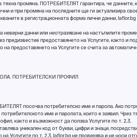
а тяхна промяна. ПОТРЕБИТЕЛЯТ гарантира, че данните, 
точни и при промяна на последните ще ги актуализира св
скваните в регистрационната форма лични данни, laflor.b
на неверни данни или неотразяване на настъпилите промени
без предизвестие предоставянето на Услугите, както и п
то на предоставянето на Услугите се счита за автоматич
РОЛА. ПОТРЕБИТЕЛСКИ ПРОФИЛ
ЕБИТЕЛЯТ посочва потребителско име и парола. Ако потр
потребителското име и паролата, които е заявил. Чрез
фил, както и възможност да ползва Услугите по т. 2.3.
тавлява уникален код от букви, цифри и знаци, посред
а Услугите по т. 2.3. laflor.bg не проверява и не носи о