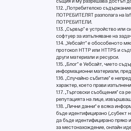
същия и му разрешава достъп до 
1.12. „Потребителско съдържание
ПОТРЕБИТЕЛЯТ разполага на laflo
ПОТРЕБИТЕЛИ.
1.13. „Сървър” е устройство или
софтуер за изпълняване на зада
1.14. „Уебсайт” е обособеното м
протокол HTTP или HTTPS и съдъ
други материали и ресурси.
1.15. „Блог” е Уебсайт, чието с
информационни материали, пред
1.16. „Случайно събитие” е неп
характер, което прави изпълнен
1.17. „Търговски съобщения” са 
репутацията на лице, извършващ
1.18. „Лични данни“ е всяка инф
бъде идентифицирано („субект н
да бъде идентифицирано пряко и
за местонахождение, онлайн иде