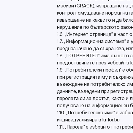
масиви (CRACK), изпращане на „
контрол, смущаване нормалната 
извършване на каквито и да бил
нарушение по българското зако
1.6. „Интернет страница” е част
1.7. „Информационна система” е 
предназначено да съхранява, из
1.8. „ПОТРЕБИТЕЛ” има същото зн
предоставяните през уебсайта laf
1.9. „Потребителски профил” е о
при регистрацията му и съхраняв
въвеждане на потребителско им
данните, въведени при регистрац
паролата си за достъп, както и 
получаване на информационен б
1.10. „Потребителско име” е изб
индивидуализира в laflor.bg
1.11. „Парола” е избран от потр