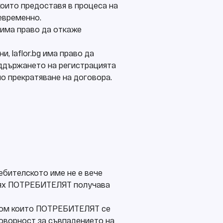
които предоставя в процеса на
оевременно.
g има право да откаже
, laflor.bg има право да
оддържането на регистрацията
но прекратяване на договора.
ебителското име не е вече
 тях ПОТРЕБИТЕЛЯТ получава
ством които ПОТРЕБИТЕЛЯТ се
тговорност за съвпадението на