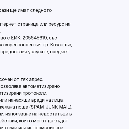
рази ще имат следното
интернет страница или ресурс на
.
во с ЕИК: 205645619, със
с за кореспонденция: гр. Казанлък,
оето предоставя услугите, предмет
очен от тях адрес.
о позволява автоматизирано
ртизирани протоколи.
или нанасящи вреди на лица,
желана поща (SPAM, JUNK MAIL),
ли, използване на недостатъци в
ействия, които могат да бъдат
системи или информационни