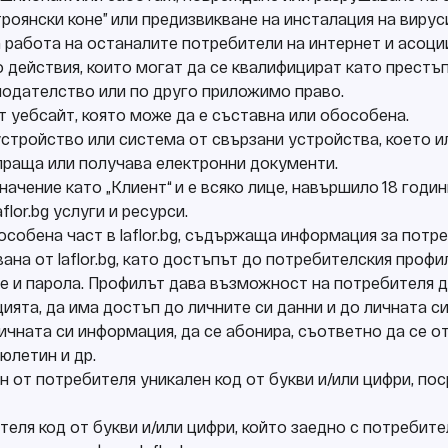
троянски коне” или предизвикване на инсталация на вирус
работа на останалите потребители на интернет и асоци
о действия, които могат да се квалифицират като прест
нодателство или по друго приложимо право.
 от уебсайт, която може да е съставна или обособена.
устройство или система от свързани устройства, което ил
праща или получава електронни документи.
ачение като „Клиент“ и е всяко лице, навършило 18 години
lor.bg услуги и ресурси.
бособена част в laflor.bg, съдържаща информация за потр
ана от laflor.bg, като достъпът до потребителския проф
е и парола. Профилът дава възможност на потребителя д
ията, да има достъп до личните си данни и до личната с
личната си информация, да се абонира, съответно да се о
юлетин и др.
ран от потребителя уникален код от букви и/или цифри, по
ебителя код от букви и/или цифри, който заедно с потреби