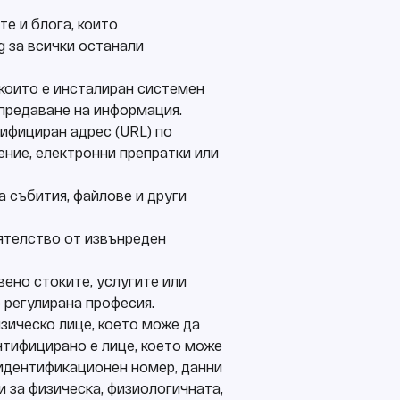
те и блога, които
g за всички останали
т които е инсталиран системен
 предаване на информация.
нифициран адрес (URL) по
ение, електронни препратки или
а събития, файлове и други
оятелство от извънреден
вено стоките, услугите или
 регулирана професия.
изическо лице, което може да
ентифицирано е лице, което може
 идентификационен номер, данни
 за физическа, физиологичната,