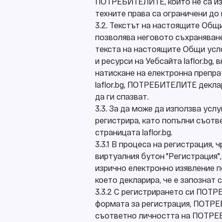
ПОТРЕБИТЕЛИТЕ, които не са изв
техните права са ограничени до п
3.2. Текстът на настоящите Общи
позволява неговото съхраняван
текста на настоящите Общи услов
и ресурси на Уебсайта laflor.bg,
натискане на електронна препрат
laflor.bg, ПОТРЕБИТЕЛИТЕ декла
да ги спазват.
3.3. За да може да използва ус
регистрира, като попълни съотве
страницата laflor.bg.
3.3.1 В процеса на регистрация, 
виртуалния бутон "Регистрация
изрично електронно изявление п
което декларира, че е запознат 
3.3.2 С регистрирането си ПОТРЕ
формата за регистрация, ПОТРЕ
съответно личността на ПОТРЕБИ