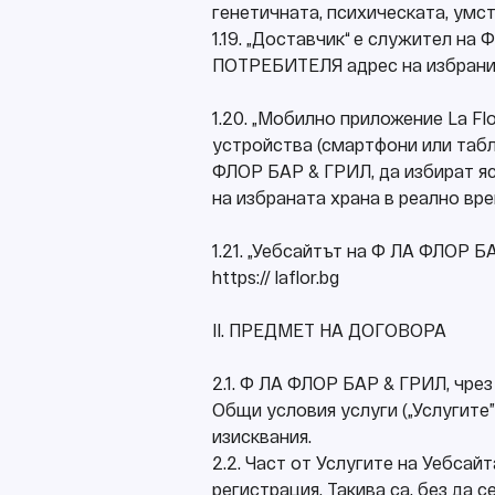
генетичната, психическата, умс
1.19. „Доставчик“ е служител н
ПОТРЕБИТЕЛЯ адрес на избранит
1.20. „Мобилно приложение La Fl
устройства (смартфони или таб
ФЛОР БАР & ГРИЛ, да избират яс
на избраната храна в реално вре
1.21. „Уебсайтът на Ф ЛА ФЛОР Б
https:// laflor.bg
ІI. ПРЕДМЕТ НА ДОГОВОРА
2.1. Ф ЛА ФЛОР БАР & ГРИЛ, чрез
Общи условия услуги („Услугите”
изисквания.
2.2. Част от Услугите на Уебса
регистрация. Такива са, без да 