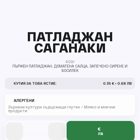
ПАТЛАДЖАН
САГАНАКИ
400г
ПЪРЖЕН ПАТЛАДЖАН, ДОМАТЕНА САЛЦА, ЗАПЕЧЕНО СИРЕНЕ И
БОСИЛЕК
КУТИЯ ЗА ТОВА ЯСТИЕ:
0.35 € • 0.68 ЛВ
АЛЕРГЕНИ
Зърнени култури съдържащи глутен
Мляко и млечни
продукти
€
0
0
0
0
лв
0
0
0
0
0
0
1
1
1
1