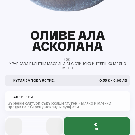
ОЛИВЕ АЛА
АСКОЛАНА
200г
ХРУПКАВИ ПЪЛНЕНИ МАСЛИНИ СЪС СВИНСКО И ТЕЛЕШКО МЛЯНО
МЕСО
КУТИЯ ЗА ТОВА ЯСТИЕ:
0.35 € • 0.68 ЛВ
АЛЕРГЕНИ
Зърнени култури съдържащи глутен
Мляко и млечни
продукти
Серен диоксид и сулфити
€
0
0
0
0
лв
0
0
0
0
0
0
1
1
1
1