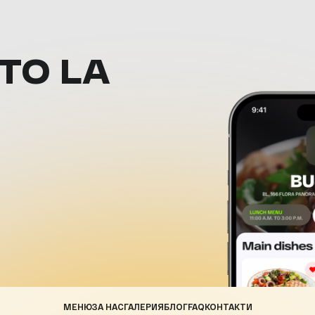
ТО LA
МЕНЮ
ЗА НАС
ГАЛЕРИЯ
БЛОГ
FAQ
КОНТАКТИ