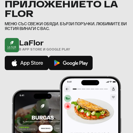
ПРИЛОЖЕНИЕТО LA
7
9
9
9
9
,
,
,
,
8
,
,
,
,
FLOR
9
,
МЕНЮ СЪС СВЕЖИ ОБЯДИ. БЪРЗИ ПОРЪЧКИ. ЛЮБИМИТЕ ВИ
ЯСТИЯ ВИНАГИ С ВАС.
LaFlor
В APP STORE И GOOGLE PLAY