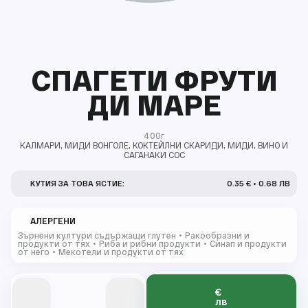
СПАГЕТИ ФРУТИ
ДИ МАРЕ
400г
КАЛМАРИ, МИДИ ВОНГОЛЕ, КОКТЕЙЛНИ СКАРИДИ, МИДИ, ВИНО И
САГАНАКИ СОС
КУТИЯ ЗА ТОВА ЯСТИЕ:
0.35 € • 0.68 ЛВ
АЛЕРГЕНИ
Зърнени култури съдържащи глутен
Ракообразни и
продукти от тях
Риба и рибни продукти
Синап и продукти
от него
Мекотели и продукти от тях
€
0
0
0
0
0
лв