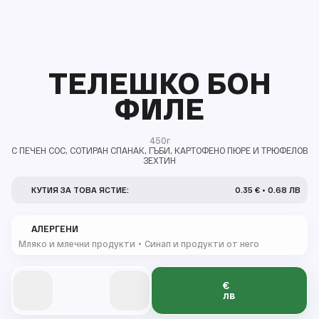
ТЕЛЕШКО БОН
ФИЛЕ
450г
С ПЕЧЕН СОС, СОТИРАН СПАНАК, ГЪБИ, КАРТОФЕНО ПЮРЕ И ТРЮФЕЛОВ
ЗЕХТИН
КУТИЯ ЗА ТОВА ЯСТИЕ:
0.35 € • 0.68 ЛВ
АЛЕРГЕНИ
Мляко и млечни продукти
Синап и продукти от него
€
0
0
0
0
0
лв
0
0
0
0
0
0
1
1
1
1
1
1
2
2
2
2
2
1
1
1
1
1