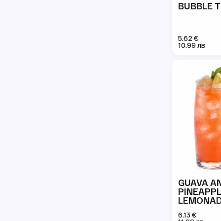
BUBBLE 
5.62 €
10.99 лв
GUAVA A
PINEAPP
LEMONA
6.13 €