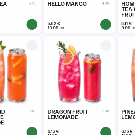
TEA
HELLO MANGO
HOM
335Г
400Г
TEA 
FRUI
5.62 €
5.11 €
10.99 лв
9.99 л
ND
DRAGON FRUIT
PINE
500Г
500Г
LE
LEMONADE
LEM
DE
6.13 €
6.13 €