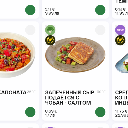
ТЕМ
5.11 €
6.13 €
9.99 лв
11.99 
КАПОНАТА
ЗАПЕЧЁННЫЙ СЫР
СРЕ
350Г
300Г
ПОДАЁТСЯ С
КОТ
ЧОБАН - САЛТОМ
ИНД
ТРЮ
8.69 €
11.75 €
17 лв
22.98 