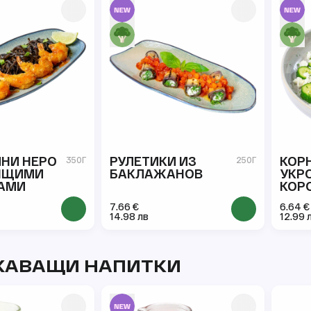
НИ НЕРО
РУЛЕТИКИ ИЗ
КОР
350Г
250Г
ТЯЩИМИ
БАКЛАЖАНОВ
УКР
АМИ
КОР
БРЫ
7.66 €
6.64 €
14.98 лв
12.99 
ЖАВАЩИ НАПИТКИ