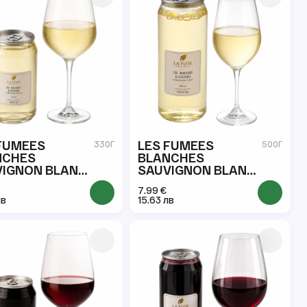
FUMEES
LES FUMEES
330Г
500Г
NCHES
BLANCHES
VIGNON BLANC
SAUVIGNON BLANC
ML
500 ML
7.99 €
лв
15.63 лв