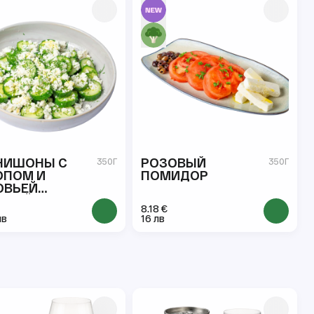
НИШОНЫ С
РОЗОВЫЙ
350Г
350Г
ОПОМ И
ПОМИДОР
ОВЬЕЙ
НЗОЙ
8.18 €
лв
16 лв