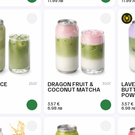
11.99 лв
11.99 
ICE
DRAGON FRUIT &
LAVE
250Г
300Г
COCONUT MATCHA
BUTT
POW
3.57 €
3.57 €
6.98 лв
6.98 л