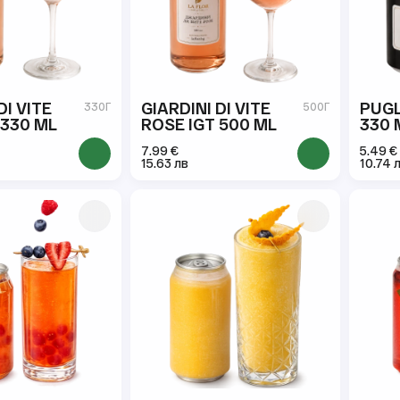
DI VITE
GIARDINI DI VITE
PUGL
330Г
500Г
 330 ML
ROSE IGT 500 ML
330 
7.99 €
5.49 €
15.63 лв
10.74 