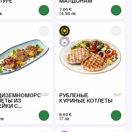
ПУРЕ
МАЛДОНАМ
7.66 €
лв
14.98 лв
ДИЗЕМНОМОРСКИЕ
РУБЛЕНЫЕ
320Г
350Г
ЛЕТЫ ИЗ
КУРИНЫЕ КОТЛЕТЫ
ЕЙКИ С
ФЕЛЕМ
8.69 €
лв
17 лв