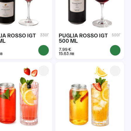
IA ROSSO IGT
PUGLIA ROSSO IGT
330Г
500Г
ML
500 ML
7.99 €
лв
15.63 лв