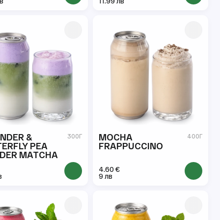
лв
11.99 лв
NDER &
MOCHA
300Г
400Г
ERFLY PEA
FRAPPUCCINO
DER MATCHA
4.60 €
в
9 лв