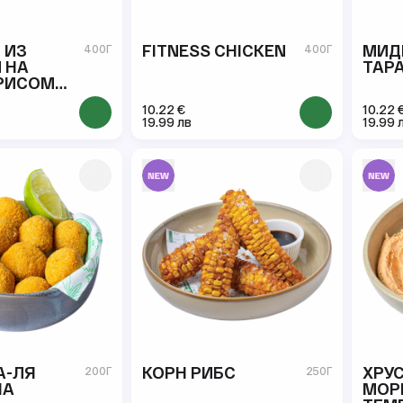
 ИЗ
FITNESS CHICKEN
МИД
400Г
400Г
 НА
ТАР
 РИСОМ
И
10.22 €
10.22 
19.99 лв
19.99 
А-ЛЯ
КОРН РИБС
ХРУ
200Г
250Г
НА
МОР