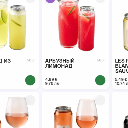
Д ИЗ
АРБУЗНЫЙ
LES 
500Г
500Г
ЛИМОНАД
BLA
SAU
330 
4.99 €
5.49 €
9.76 лв
10.74 