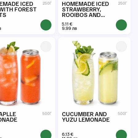
EMADE ICED
HOMEMADE ICED
250Г
250Г
WITH FOREST
STRAWBERRY,
TS
ROOIBOS AND
BLUEBERRY TEA
5.11 €
в
9.99 лв
APLLE
CUCUMBER AND
500Г
500Г
ONADE
YUZU LEMONADE
6.13 €