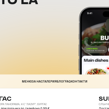
МЕНЮ
ЗА НАС
ГАЛЕРИЯ
БЛОГ
FAQ
КОНТАКТИ
ГАС
SU
ОРА ПАНОРАМА, К-С “ЛАЗУР”, БУРГАС
СЛЪНЧЕВ
 при поръчка по телефона 0.99 €
Достав