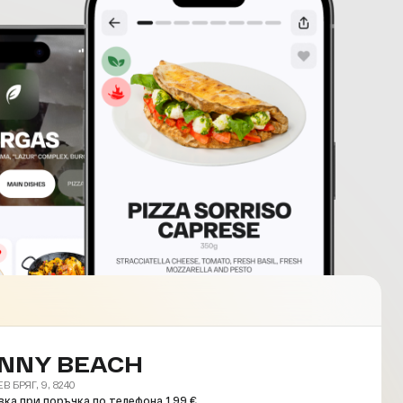
NNY BEACH
 БРЯГ, 9, 8240
ка при поръчка по телефона 1.99 €