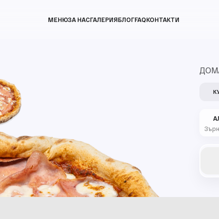
МЕНЮ
ЗА НАС
ГАЛЕРИЯ
БЛОГ
FAQ
КОНТАКТИ
ДОМА
К
А
Зърн