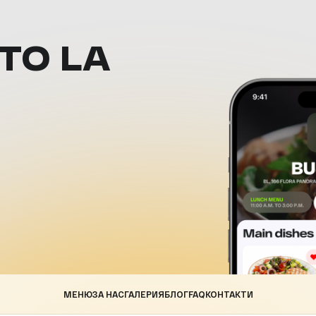
ТО LA
МЕНЮ
ЗА НАС
ГАЛЕРИЯ
БЛОГ
FAQ
КОНТАКТИ