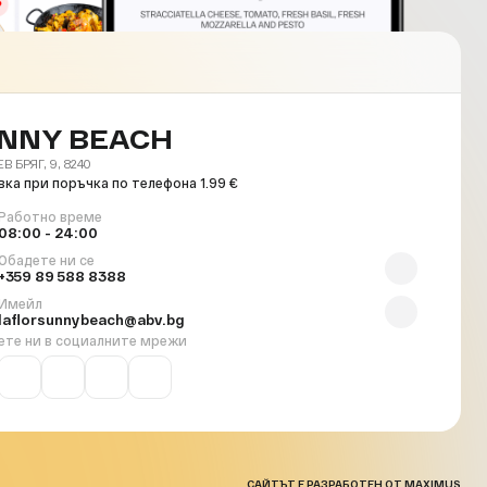
NNY BEACH
 БРЯГ, 9, 8240
ка при поръчка по телефона 1.99 €
Работно време
08:00 - 24:00
Обадете ни се
+359 89 588 8388
Имейл
laflorsunnybeach@abv.bg
ете ни в социалните мрежи
САЙТЪТ Е РАЗРАБОТЕН ОТ MAXIMUS