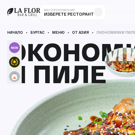
МЕСТОПОЛОЖЕНИЕ
ИЗБЕРЕТЕ РЕСТОРАНТ
НАЧАЛО
БУРГАС
МЕНЮ
ОТ АЗИЯ
ОКОНОМИЯКИ ПИЛ
ОКОНОМ
ОКОНОМ
И ПИЛЕ
И ПИЛЕ