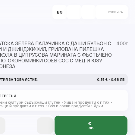
BG
КОЛИЧКА
ТСКА ЗЕЛЕВА ПАЛАЧИНКА С ДАШИ БУЛЬОН С
400г
И И ДЖИНДЖИФИЛ, ГРИЛОВАНА ПИЛЕШКА
ЖОЛА В ЦИТРУСОВА МАРИНАТА С ФЪСТЪЧЕНО
О, ОКОНОМИЯКИ СОЕВ СОС С МЕД И ЮЗУ
ОНЕЗА
УТИЯ ЗА ТОВА ЯСТИЕ:
0.35 € • 0.68 ЛВ
ЛЕРГЕНИ
ени култури съдържащи глутен
Яйца и продукти от тях
ъци и продукти от тях
Соя и соеви продукти
Ядки
€
0
0
0
0
0
лв
0
0
0
0
0
0
1
1
1
1
1