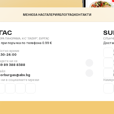
МЕНЮ
ЗА НАС
ГАЛЕРИЯ
БЛОГ
FAQ
КОНТАКТИ
ГАС
SU
ОРА ПАНОРАМА, К-С “ЛАЗУР”, БУРГАС
СЛЪНЧЕВ
 при поръчка по телефона 0.99 €
Достав
ботно време
:30-24:00
адете ни се
59 89 388 8388
ейл
florburgas@abv.bg
 ни в социалните мрежи
Намер