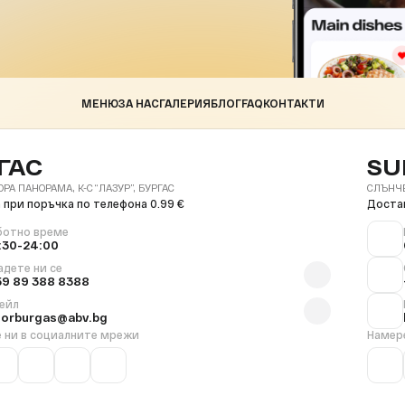
МЕНЮ
ЗА НАС
ГАЛЕРИЯ
БЛОГ
FAQ
КОНТАКТИ
ГАС
SU
ОРА ПАНОРАМА, К-С “ЛАЗУР”, БУРГАС
СЛЪНЧЕВ
 при поръчка по телефона 0.99 €
Достав
ботно време
:30-24:00
адете ни се
59 89 388 8388
ейл
florburgas@abv.bg
 ни в социалните мрежи
Намер