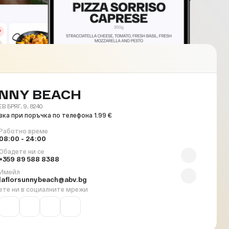
NNY BEACH
 БРЯГ, 9, 8240
ка при поръчка по телефона 1.99 €
Работно време
08:00 - 24:00
Обадете ни се
+359 89 588 8388
Имейл
laflorsunnybeach@abv.bg
ете ни в социалните мрежи