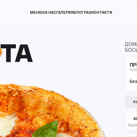
МЕНЮ
ЗА НАС
ГАЛЕРИЯ
БЛОГ
FAQ
КОНТАКТИ
ТА
ТА
ДОМА
БОС
ПР
Пре
Без
К
А
Зърн