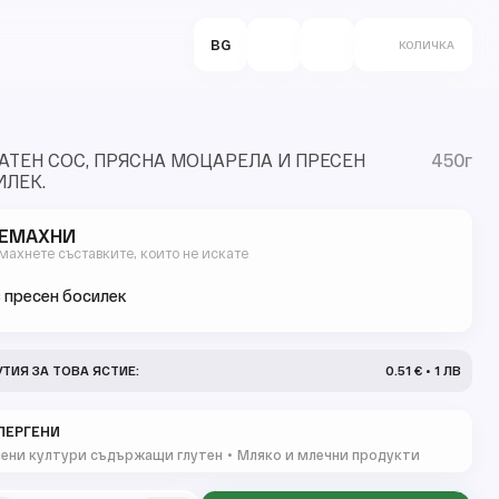
BG
КОЛИЧКА
ТЕН СОС, ПРЯСНА МОЦАРЕЛА И ПРЕСЕН
450г
ИЛЕК.
ЕМАХНИ
махнете съставките, които не искате
 пресен босилек
УТИЯ ЗА ТОВА ЯСТИЕ:
0.51 € • 1 ЛВ
ЛЕРГЕНИ
ени култури съдържащи глутен
Мляко и млечни продукти