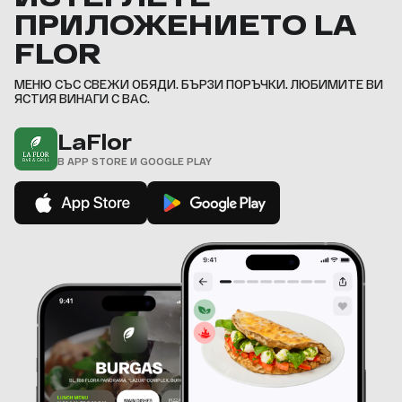
6
9
9
9
9
8
8
ПРИЛОЖЕНИЕТО LA
7
9
9
,
,
,
,
8
,
,
FLOR
9
,
МЕНЮ СЪС СВЕЖИ ОБЯДИ. БЪРЗИ ПОРЪЧКИ. ЛЮБИМИТЕ ВИ
ЯСТИЯ ВИНАГИ С ВАС.
LaFlor
В APP STORE И GOOGLE PLAY