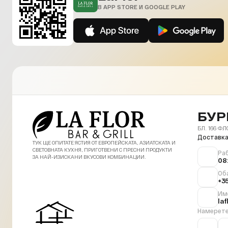
В APP STORE И GOOGLE PLAY
БУР
БЛ. 166 ФЛ
Доставка
ТУК ЩЕ ОПИТАТЕ ЯСТИЯ ОТ ЕВРОПЕЙСКАТА, АЗИАТСКАТА И
СВЕТОВНАТА КУХНЯ, ПРИГОТВЕНИ С ПРЕСНИ ПРОДУКТИ
Ра
ЗА НАЙ-ИЗИСКАНИ ВКУСОВИ КОМБИНАЦИИ.
08
Об
+3
Им
la
Намерете