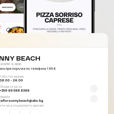
NNY BEACH
 БРЯГ, 9, 8240
ка при поръчка по телефона 1.99 €
Работно време
08:00 - 24:00
Обадете ни се
+359 89 588 8388
Имейл
laflorsunnybeach@abv.bg
ете ни в социалните мрежи