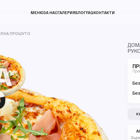
МЕНЮ
ЗА НАС
ГАЛЕРИЯ
БЛОГ
FAQ
КОНТАКТИ
ИЛНА ПРОШУТО
ДОМА
РУКО
А
А
ПР
Пре
Без
О
О
Без
К
А
Зърн