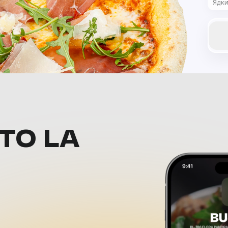
Ядк
ТО LA