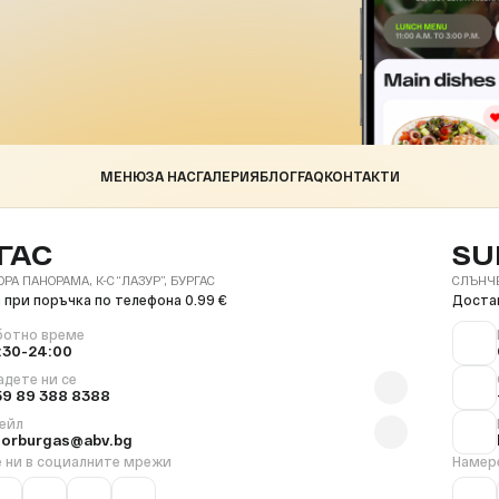
МЕНЮ
ЗА НАС
ГАЛЕРИЯ
БЛОГ
FAQ
КОНТАКТИ
ГАС
SU
ОРА ПАНОРАМА, К-С “ЛАЗУР”, БУРГАС
СЛЪНЧЕВ
 при поръчка по телефона 0.99 €
Достав
ботно време
:30-24:00
адете ни се
59 89 388 8388
ейл
florburgas@abv.bg
 ни в социалните мрежи
Намер