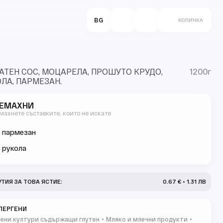
BG
КОЛИЧКА
ТЕН СОС, МОЦАРЕЛА, ПРОШУТО КРУДО,
1200г
ЛА, ПАРМЕЗАН.
ЕМАХНИ
махнете съставките, които не искате
 пармезан
 рукола
УТИЯ ЗА ТОВА ЯСТИЕ:
0.67 € • 1.31 ЛВ
ЛЕРГЕНИ
ени култури съдържащи глутен
Мляко и млечни продукти