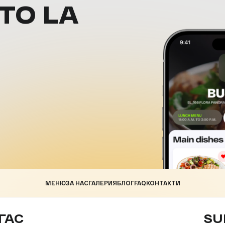
ТО LA
МЕНЮ
ЗА НАС
ГАЛЕРИЯ
БЛОГ
FAQ
КОНТАКТИ
ГАС
SU