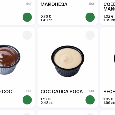
МАЙОНЕЗА
СОЕВ
50Г
50Г
МАЙ
0.76 €
1.02 €
1.49 лв
1.99 л
 СОС
СОС САЛСА РОСА
ЧЕС
50Г
50Г
1.27 €
1.02 €
2.48 лв
1.99 л