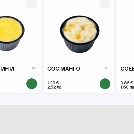
ТИН И
СОС МАНГО
СОЕ
50Г
50Г
1.29 €
0.86 €
2.52 лв
1.68 л