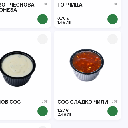
О - ЧЕСНОВА
ГОРЧИЦА
50Г
50Г
ОНЕЗА
0.76 €
в
1.49 лв
НОВ СОС
СОС СЛАДКО ЧИЛИ
50Г
50Г
1.27 €
в
2.48 лв