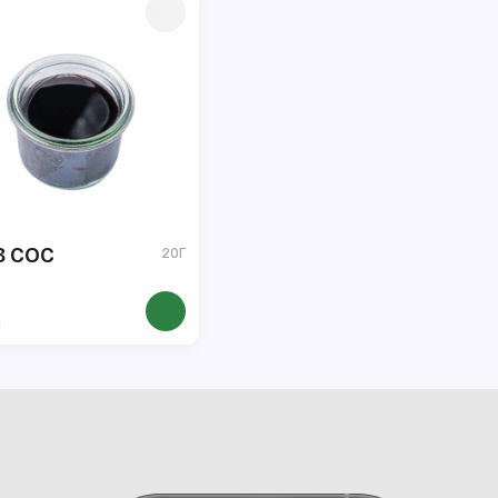
В СОС
20Г
в