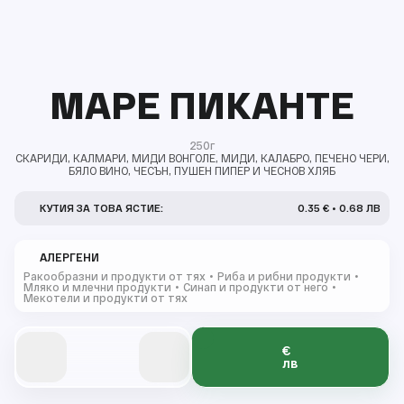
МАРЕ ПИКАНТЕ
250г
СКАРИДИ, КАЛМАРИ, МИДИ ВОНГОЛЕ, МИДИ, КАЛАБРО, ПЕЧЕНО ЧЕРИ,
БЯЛО ВИНО, ЧЕСЪН, ПУШЕН ПИПЕР И ЧЕСНОВ ХЛЯБ
КУТИЯ ЗА ТОВА ЯСТИЕ:
0.35 € • 0.68 ЛВ
АЛЕРГЕНИ
Ракообразни и продукти от тях
Риба и рибни продукти
Мляко и млечни продукти
Синап и продукти от него
Мекотели и продукти от тях
€
0
0
0
0
0
лв
0
0
0
1
1
1
1
1
1
2
2
2
2
2
1
1
3
3
3
3
3
2
2