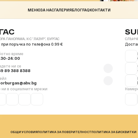
МЕНЮ
ЗА НАС
ГАЛЕРИЯ
БЛОГ
FAQ
КОНТАКТИ
ГАС
SU
ОРА ПАНОРАМА, К-С “ЛАЗУР”, БУРГАС
СЛЪНЧЕВ
 при поръчка по телефона 0.99 €
Достав
ботно време
:30-24:00
адете ни се
59 89 388 8388
ейл
florburgas@abv.bg
 ни в социалните мрежи
Намер
ОБЩИ УСЛОВИЯ
ПОЛИТИКА ЗА ПОВЕРИТЕЛНОСТ
ПОЛИТИКА ЗА БИСКВИТКИ