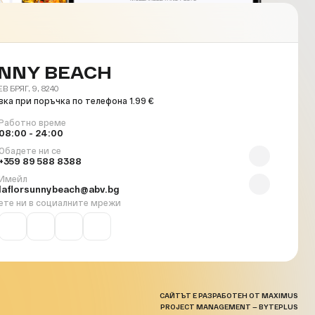
NNY BEACH
 БРЯГ, 9, 8240
ка при поръчка по телефона 1.99 €
Работно време
08:00 - 24:00
Обадете ни се
+359 89 588 8388
Имейл
laflorsunnybeach@abv.bg
ете ни в социалните мрежи
САЙТЪТ Е РАЗРАБОТЕН ОТ MAXIMUS
PROJECT MANAGEMENT — BYTEPLUS