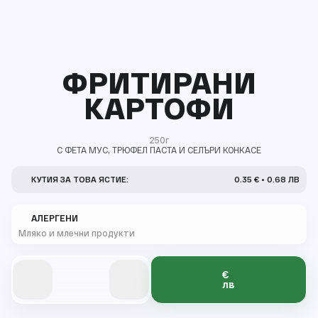
ФРИТИРАНИ
КАРТОФИ
250г
С ФЕТА МУС, ТРЮФЕЛ ПАСТА И СЕЛЪРИ КОНКАСЕ
КУТИЯ ЗА ТОВА ЯСТИЕ:
0.35 € • 0.68 ЛВ
АЛЕРГЕНИ
Мляко и млечни продукти
€
0
0
0
0
лв
0
0
0
0
0
0
1
1
1
1
1
2
2
2
2
1
1
1
1
1
3
3
3
3
2
2
2
2
2