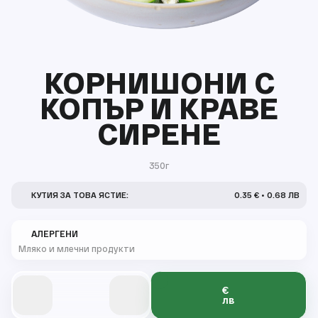
КОРНИШОНИ С
КОПЪР И КРАВЕ
СИРЕНЕ
350г
КУТИЯ ЗА ТОВА ЯСТИЕ:
0.35 € • 0.68 ЛВ
АЛЕРГЕНИ
Мляко и млечни продукти
€
0
0
0
0
лв
0
0
0
0
0
0
1
1
1
1