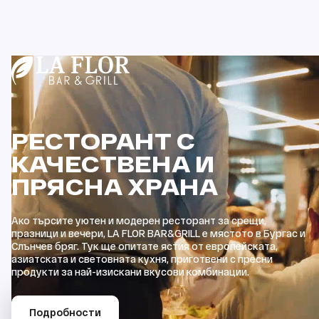
РЕСТОРАНТ С
КАЧЕСТВЕНА И
ПРЯСНА ХРАНА
Ако търсите уютен и модерен ресторант за срещи,
празници и вечери, LA FLOR BAR&GRILL е мястото в Бургас и
Слънчев бряг. Тук ще опитате ястия от европейската,
азиатската и световната кухня, приготвени с пресни
продукти за най-изискани вкусови комбинации.
Подробности