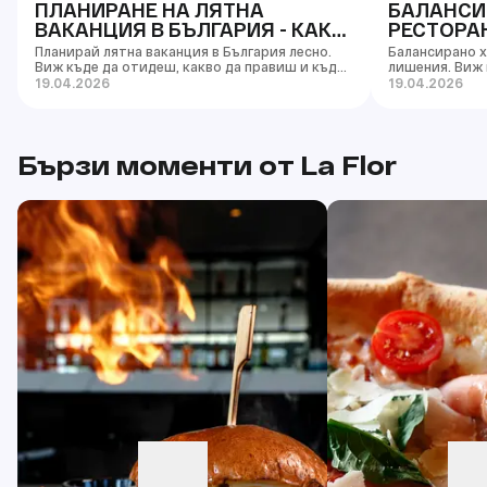
ПЛАНИРАНЕ НА ЛЯТНА
БАЛАНСИ
ВАКАНЦИЯ В БЪЛГАРИЯ - КАК
РЕСТОРАН
ДА ГО НАПРАВИШ ПРАВИЛНО
ОТКОЛКО
Планирай лятна ваканция в България лесно.
Балансирано х
Виж къде да отидеш, какво да правиш и къде
лишения. Виж 
да хапнеш в Бургас и Слънчев бряг.
наслаждаваш н
19.04.2026
19.04.2026
преяждане.
Бързи моменти от La Flor