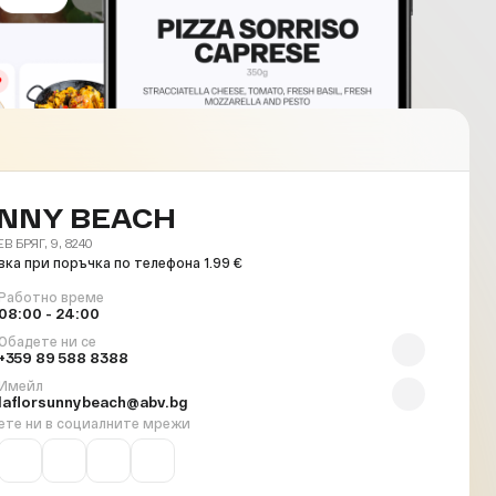
NNY BEACH
 БРЯГ, 9, 8240
ка при поръчка по телефона 1.99 €
Работно време
08:00 - 24:00
Обадете ни се
+359 89 588 8388
Имейл
laflorsunnybeach@abv.bg
ете ни в социалните мрежи