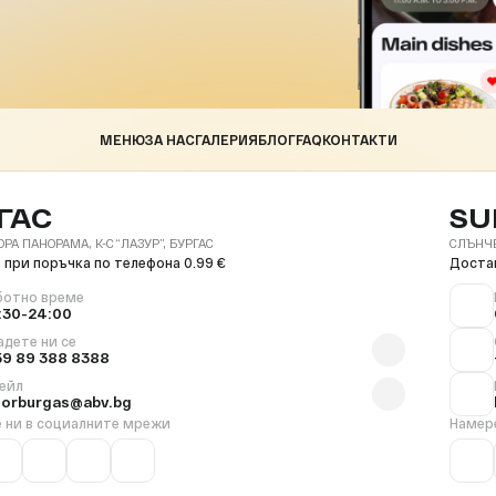
МЕНЮ
ЗА НАС
ГАЛЕРИЯ
БЛОГ
FAQ
КОНТАКТИ
ГАС
SU
ОРА ПАНОРАМА, К-С “ЛАЗУР”, БУРГАС
СЛЪНЧЕВ
 при поръчка по телефона 0.99 €
Достав
ботно време
:30-24:00
адете ни се
59 89 388 8388
ейл
florburgas@abv.bg
 ни в социалните мрежи
Намер