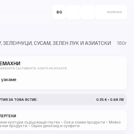
BG
КОЛИЧКА
, ЗЕЛЕНЧУЦИ, СУСАМ, ЗЕЛЕН ЛУК И АЗИАТСКИ
180г
ЕМАХНИ
махнете съставките, които не искате
 уакаме
УТИЯ ЗА ТОВА ЯСТИЕ:
0.35 € • 0.68 ЛВ
ЛЕРГЕНИ
ени култури съдържащи глутен
Соя и соеви продукти
Мляко
ечни продукти
Серен диоксид и сулфити