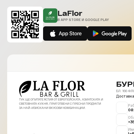
LaFlor
В APP STORE И GOOGLE PLAY
БУР
БЛ. 166 ФЛ
Доставка
ТУК ЩЕ ОПИТАТЕ ЯСТИЯ ОТ ЕВРОПЕЙСКАТА, АЗИАТСКАТА И
СВЕТОВНАТА КУХНЯ, ПРИГОТВЕНИ С ПРЕСНИ ПРОДУКТИ
Ра
ЗА НАЙ-ИЗИСКАНИ ВКУСОВИ КОМБИНАЦИИ.
08
Об
+3
Им
la