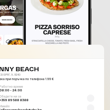
NNY BEACH
 БРЯГ, 9, 8240
ка при поръчка по телефона 1.99 €
Работно време
08:00 - 24:00
Обадете ни се
+359 89 588 8388
Имейл
laflorsunnybeach@abv.bg