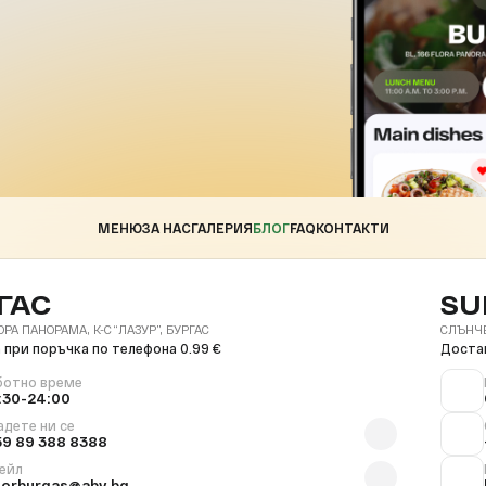
МЕНЮ
ЗА НАС
ГАЛЕРИЯ
БЛОГ
FAQ
КОНТАКТИ
ГАС
SU
ОРА ПАНОРАМА, К-С “ЛАЗУР”, БУРГАС
СЛЪНЧЕВ
 при поръчка по телефона 0.99 €
Достав
ботно време
:30-24:00
адете ни се
59 89 388 8388
ейл
florburgas@abv.bg