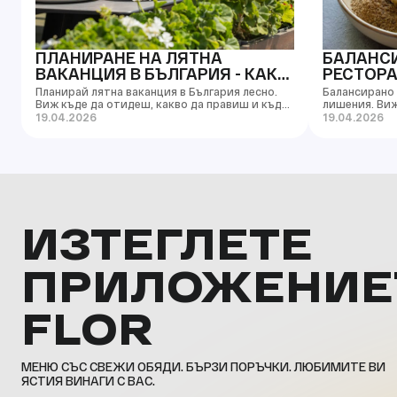
ПЛАНИРАНЕ НА ЛЯТНА
БАЛАНСИ
ВАКАНЦИЯ В БЪЛГАРИЯ - КАК
РЕСТОРАН
ДА ГО НАПРАВИШ ПРАВИЛНО
ОТКОЛК
Планирай лятна ваканция в България лесно.
Балансирано 
Виж къде да отидеш, какво да правиш и къде
лишения. Виж
да хапнеш в Бургас и Слънчев бряг.
наслаждаваш 
19.04.2026
19.04.2026
преяждане.
ИЗТЕГЛЕТЕ
ПРИЛОЖЕНИЕ
FLOR
МЕНЮ СЪС СВЕЖИ ОБЯДИ. БЪРЗИ ПОРЪЧКИ. ЛЮБИМИТЕ ВИ
ЯСТИЯ ВИНАГИ С ВАС.