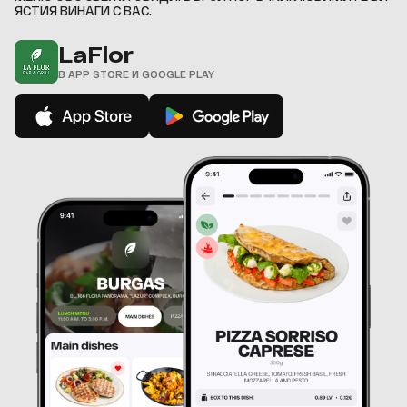
ЯСТИЯ ВИНАГИ С ВАС.
LaFlor
В APP STORE И GOOGLE PLAY