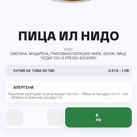
ПИЦА ИЛ НИДО
500г
СМЕТАНА, МОЦАРЕЛА, ГРИЛОВАНО ПИЛЕШКО ФИЛЕ, БЕКОН, ЯЙЦЕ,
ЧЕДЪР СОС И ПРЕСЕН БОСИЛЕК
КУТИЯ ЗА ТОВА ЯСТИЕ:
0.51 € • 1 ЛВ
АЛЕРГЕНИ
Зърнени култури съдържащи глутен
Яйца и продукти от тях
Мляко и млечни продукти
€
0
0
0
0
лв
0
0
0
0
0
1
1
1
1
1
2
2
2
2
1
1
1
1
3
3
3
3
2
2
2
2
2
4
4
4
4
3
3
3
3