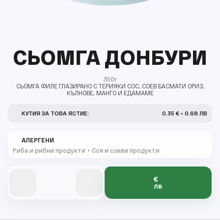
СЬОМГА ДОНБУРИ
350г
СЬОМГА ФИЛЕ ГЛАЗИРАНО С ТЕРИЯКИ СОС, СОЕВ БАСМАТИ ОРИЗ,
КЪЛНОВЕ, МАНГО И ЕДАМАМЕ
КУТИЯ ЗА ТОВА ЯСТИЕ:
0.35 € • 0.68 ЛВ
АЛЕРГЕНИ
Риба и рибни продукти
Соя и соеви продукти
€
0
0
0
0
0
лв
0
0
0
1
1
1
1
1
1
2
2
2
2
2
1
1
3
3
3
3
3
2
2
2
4
4
4
4
4
3
3
3