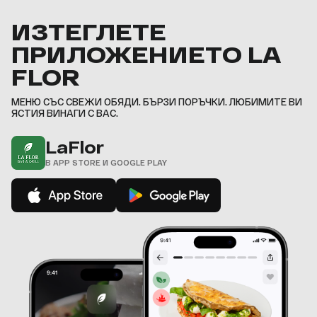
4
4
5
5
5
5
5
4
6
6
6
6
6
5
5
7
7
7
7
7
6
6
5
ИЗТЕГЛЕТЕ
8
8
8
8
8
7
7
6
9
9
9
9
9
8
8
ПРИЛОЖЕНИЕТО LA
7
9
9
,
,
,
,
,
8
,
,
FLOR
9
,
МЕНЮ СЪС СВЕЖИ ОБЯДИ. БЪРЗИ ПОРЪЧКИ. ЛЮБИМИТЕ ВИ
ЯСТИЯ ВИНАГИ С ВАС.
LaFlor
В APP STORE И GOOGLE PLAY