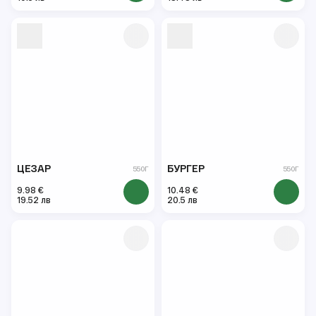
ЦЕЗАР
БУРГЕР
550Г
550Г
9.98 €
10.48 €
19.52 лв
20.5 лв