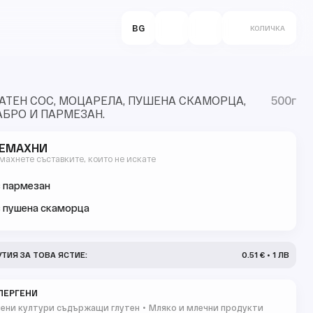
BG
КОЛИЧКА
ТЕН СОС, МОЦАРЕЛА, ПУШЕНА СКАМОРЦА,
500г
БРО И ПАРМЕЗАН.
ЕМАХНИ
махнете съставките, които не искате
 пармезан
 пушена скаморца
УТИЯ ЗА ТОВА ЯСТИЕ:
0.51 € • 1 ЛВ
ЛЕРГЕНИ
ени култури съдържащи глутен
Мляко и млечни продукти