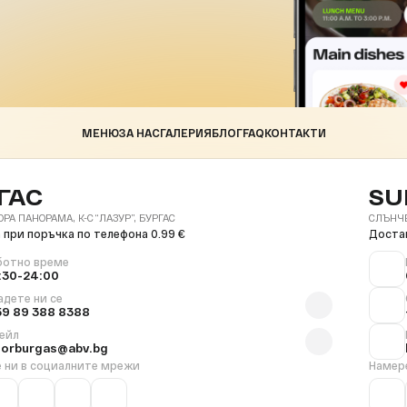
МЕНЮ
ЗА НАС
ГАЛЕРИЯ
БЛОГ
FAQ
КОНТАКТИ
ГАС
SU
ОРА ПАНОРАМА, К-С “ЛАЗУР”, БУРГАС
СЛЪНЧЕВ
 при поръчка по телефона 0.99 €
Достав
ботно време
:30-24:00
адете ни се
59 89 388 8388
ейл
florburgas@abv.bg
 ни в социалните мрежи
Намер