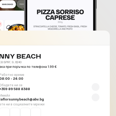
NNY BEACH
 БРЯГ, 9, 8240
ка при поръчка по телефона 1.99 €
Работно време
08:00 - 24:00
Обадете ни се
+359 89 588 8388
Имейл
laflorsunnybeach@abv.bg
ете ни в социалните мрежи