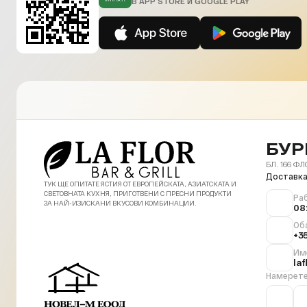
В APP STORE И GOOGLE PLAY
БУР
БЛ. 166 ФЛ
Доставка
ТУК ЩЕ ОПИТАТЕ ЯСТИЯ ОТ ЕВРОПЕЙСКАТА, АЗИАТСКАТА И
СВЕТОВНАТА КУХНЯ, ПРИГОТВЕНИ С ПРЕСНИ ПРОДУКТИ
Ра
ЗА НАЙ-ИЗИСКАНИ ВКУСОВИ КОМБИНАЦИИ.
08
Об
+3
Им
la
Намерете