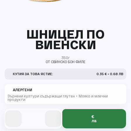
ШНИЦЕЛ ПО
ВИЕНСКИ
350г
ОТ СВИНСКО БОН ФИЛЕ
КУТИЯ ЗА ТОВА ЯСТИЕ:
0.35 € • 0.68 ЛВ
АЛЕРГЕНИ
Зърнени култури съдържащи глутен
Мляко и млечни
продукти
€
0
0
0
0
0
лв
0
0
0
0
0
0
1
1
1
1
1
1
2
2
2
2
2
1
1
1
1
1