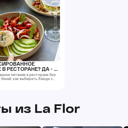
СИРОВАННОЕ
 В РЕСТОРАНЕ? ДА - И
ЩЕ, ЧЕМ ТЫ ДУМАЕШЬ
анное питание в ресторане без
 Узнай, как выбирать блюда с
аждаться едой без тяжести и
 из La Flor