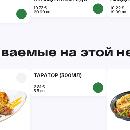
10.73 €
10.22 €
20.99 лв
19.99 лв
ваемые на этой н
ТАРАТОР (300МЛ)
2.81 €
5.5 лв