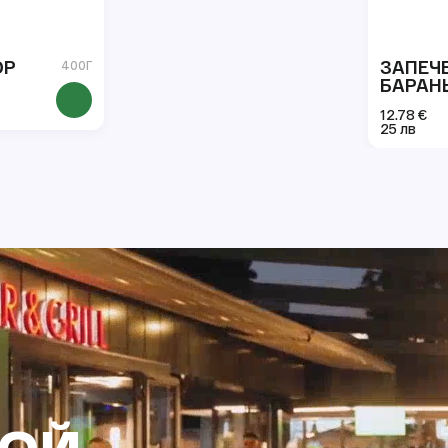
ОР
ЗАПЕЧ
400Г
БАРАН
12.78 €
25 лв
НОЙ