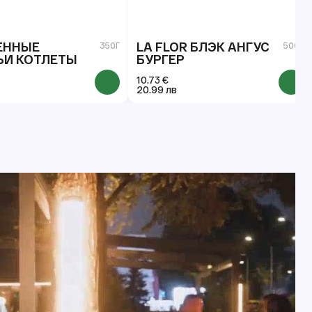
ЕННЫЕ
LA FLOR БЛЭК AНГУС
350Г
500Г
ЬИ КОТЛЕТЫ
БУРГЕР
10.73 €
20.99 лв