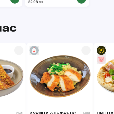
22.98 лв
час
КУРИЦА АЛЬФРЕДО
ПИЦЦА
250Г
400Г