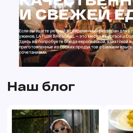
И СВЕЖЕЙ Е
Если вы ищете уютный и современный ресторан для вс
ужинов, LA FLOR BAR&GRILL — это место в Бургасе и Со
Здесь вы попробуете блюда европейской, азиатской и
приготовленные из свежих продуктов с самыми изыс
сочетаниями.
Наш блог