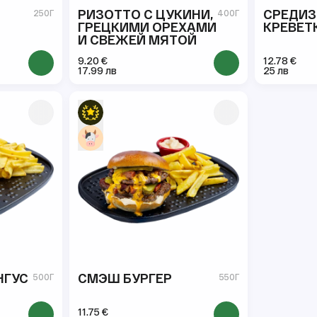
РИЗОТТО С ЦУКИНИ,
СРЕДИ
250Г
400Г
ГРЕЦКИМИ ОРЕХАМИ
КРЕВЕТ
И СВЕЖЕЙ МЯТОЙ
9.20 €
12.78 €
17.99 лв
25 лв
НГУС
СМЭШ БУРГЕР
500Г
550Г
11.75 €