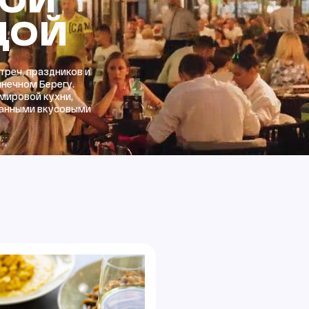
ДОЙ
треч, праздников и
лнечном Берегу.
 мировой кухни,
канными вкусовыми