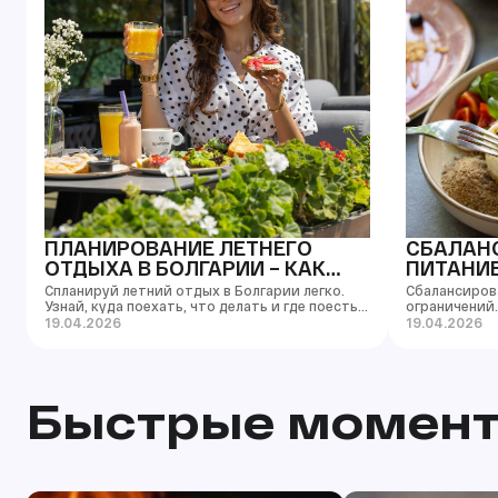
ПЛАНИРОВАНИЕ ЛЕТНЕГО
СБАЛАН
ОТДЫХА В БОЛГАРИИ – КАК
ПИТАНИЕ
СДЕЛАТЬ ЭТО ПРАВИЛЬНО
ЭТО ПРО
Спланируй летний отдых в Болгарии легко.
Сбалансиров
Узнай, куда поехать, что делать и где поесть в
ограничений.
Бургасе и Солнечном Береге.
умом и насл
19.04.2026
19.04.2026
переедания.
Быстрые моменты