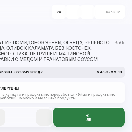
RU
КОРЗИНА
Т ИЗ ПОМИДОРОВ ЧЕРРИ, ОГУРЦА, ЗЕЛЕНОГО
350г
А, ОЛИВОК КАЛАМАТА БЕЗ КОСТОЧЕК,
СНОГО ЛУКА, ПЕТРУШКИ, МАЛИНОВОЙ
РАВКИ С МЕДОМ И ГРАНАТОВЫМ СОУСОМ.
ОРОБКА К ЭТОМУ БЛЮДУ:
0.46 € • 0.9 ЛВ
ЛЛЕРГЕНЫ
на кунжута и продукты их переработки
Яйца и продукты их
работки
Молоко и молочные продукты
€
0
0
0
0
лв
0
0
0
1
1
1
1
1
2
2
2
2
1
1
3
3
3
3
2
2