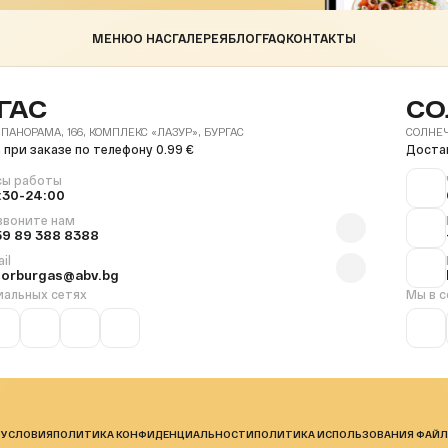
МЕНЮ
О НАС
ГАЛЕРЕЯ
БЛОГ
FAQ
КОНТАКТЫ
ГАС
СО
 ПАНОРАМА, 166, КОМПЛЕКС «ЛАЗУР», БУРГАС
СОЛНЕЧ
 при заказе по телефону 0.99 €
Достав
сы работы
:30-24:00
звоните нам
59 89 388 8388
il
florburgas@abv.bg
иальных сетях
Мы в с
 УСЛОВИЯ
ПОЛИТИКА КОНФИДЕНЦИАЛЬНОСТИ
ПОЛИТИКА ИСПОЛЬЗОВАНИЯ ФАЙЛ