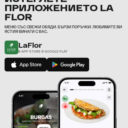
6
9
9
9
9
9
8
8
ПРИЛОЖЕНИЕТО LA
7
9
9
,
,
,
,
,
8
,
,
FLOR
9
,
МЕНЮ СЪС СВЕЖИ ОБЯДИ. БЪРЗИ ПОРЪЧКИ. ЛЮБИМИТЕ ВИ
ЯСТИЯ ВИНАГИ С ВАС.
LaFlor
В APP STORE И GOOGLE PLAY