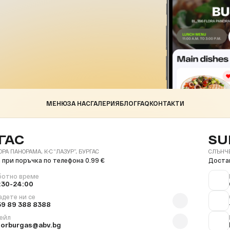
МЕНЮ
ЗА НАС
ГАЛЕРИЯ
БЛОГ
FAQ
КОНТАКТИ
ГАС
SU
ОРА ПАНОРАМА, К-С “ЛАЗУР”, БУРГАС
СЛЪНЧЕВ
 при поръчка по телефона 0.99 €
Достав
ботно време
:30-24:00
адете ни се
59 89 388 8388
ейл
florburgas@abv.bg