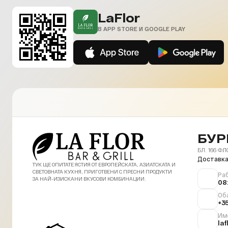
LaFlor
В APP STORE И GOOGLE PLAY
БУР
БЛ. 166 ФЛ
Доставка
ТУК ЩЕ ОПИТАТЕ ЯСТИЯ ОТ ЕВРОПЕЙСКАТА, АЗИАТСКАТА И
СВЕТОВНАТА КУХНЯ, ПРИГОТВЕНИ С ПРЕСНИ ПРОДУКТИ
Ра
ЗА НАЙ-ИЗИСКАНИ ВКУСОВИ КОМБИНАЦИИ.
08
Об
+3
Им
la