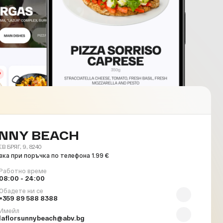
NNY BEACH
 БРЯГ, 9, 8240
ка при поръчка по телефона 1.99 €
Работно време
08:00 - 24:00
Обадете ни се
+359 89 588 8388
Имейл
laflorsunnybeach@abv.bg