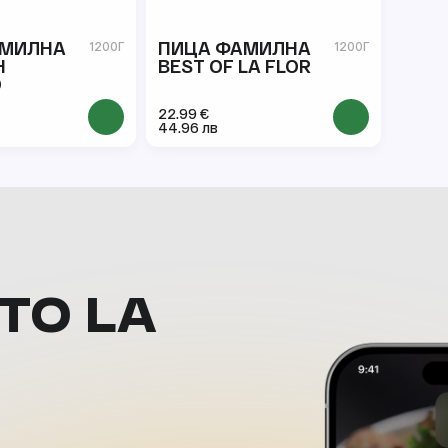
АМИЛНА
ПИЦА ФАМИЛНА
1200Г
1200Г
Н
BEST OF LA FLOR
О
22.99 €
44.96 лв
ТО LA