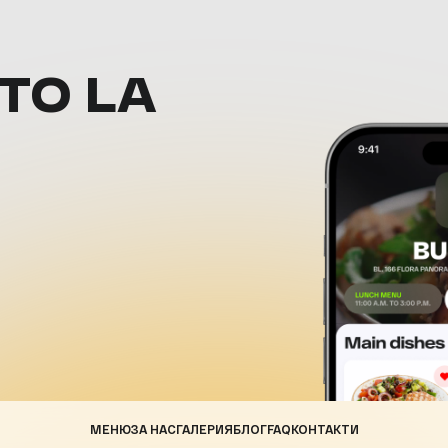
ТО LA
МЕНЮ
ЗА НАС
ГАЛЕРИЯ
БЛОГ
FAQ
КОНТАКТИ