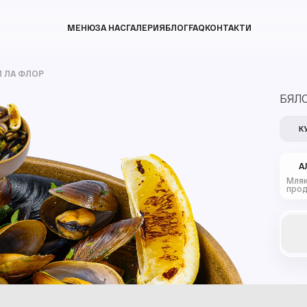
МЕНЮ
ЗА НАС
ГАЛЕРИЯ
БЛОГ
FAQ
КОНТАКТИ
 ЛА ФЛОР
БЯЛО
К
А
Мляк
прод