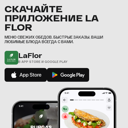
4
6
6
6
6
6
5
5
7
7
7
7
7
6
6
5
СКАЧАЙТЕ
8
8
8
8
8
7
7
6
9
9
9
9
9
8
8
ПРИЛОЖЕНИЕ LA
7
9
9
,
,
,
,
,
8
,
,
FLOR
9
,
МЕНЮ СВЕЖИХ ОБЕДОВ. БЫСТРЫЕ ЗАКАЗЫ. ВАШИ
ЛЮБИМЫЕ БЛЮДА ВСЕГДА С ВАМИ.
LaFlor
В APP STORE И GOOGLE PLAY