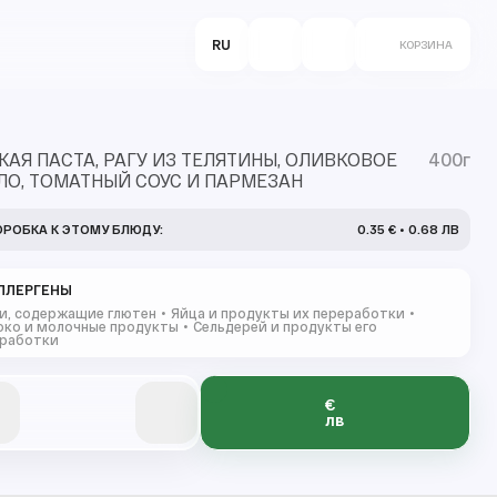
RU
КОРЗИНА
АЯ ПАСТА, РАГУ ИЗ ТЕЛЯТИНЫ, ОЛИВКОВОЕ
400г
ЛО, ТОМАТНЫЙ СОУС И ПАРМЕЗАН
ОРОБКА К ЭТОМУ БЛЮДУ:
0.35 € • 0.68 ЛВ
ЛЛЕРГЕНЫ
и, содержащие глютен
Яйца и продукты их переработки
ко и молочные продукты
Сельдерей и продукты его
работки
€
0
0
0
лв
0
0
0
0
0
0
1
1
1
1
2
2
2
1
1
1
1
1
3
3
3
2
2
2
2
2
2
4
4
4
3
3
3
3
3
3