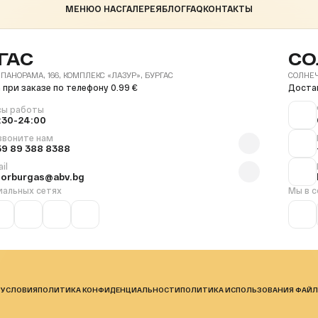
МЕНЮ
О НАС
ГАЛЕРЕЯ
БЛОГ
FAQ
КОНТАКТЫ
ГАС
СО
 ПАНОРАМА, 166, КОМПЛЕКС «ЛАЗУР», БУРГАС
СОЛНЕЧ
 при заказе по телефону 0.99 €
Достав
сы работы
:30-24:00
звоните нам
59 89 388 8388
il
florburgas@abv.bg
иальных сетях
Мы в с
 УСЛОВИЯ
ПОЛИТИКА КОНФИДЕНЦИАЛЬНОСТИ
ПОЛИТИКА ИСПОЛЬЗОВАНИЯ ФАЙЛ