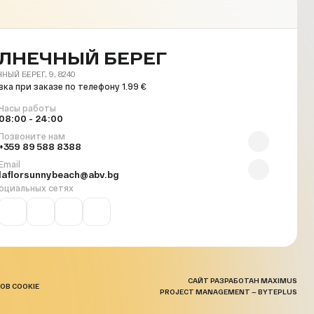
ЛНЕЧНЫЙ БЕРЕГ
НЫЙ БЕРЕГ, 9, 8240
ка при заказе по телефону 1.99 €
Часы работы
08:00 - 24:00
Позвоните нам
+359 89 588 8388
Email
laflorsunnybeach@abv.bg
оциальных сетях
САЙТ РАЗРАБОТАН MAXIMUS
ОВ COOKIE
PROJECT MANAGEMENT — BYTEPLUS