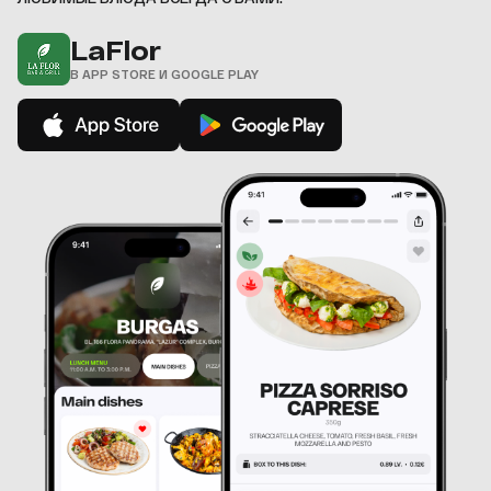
LaFlor
В APP STORE И GOOGLE PLAY